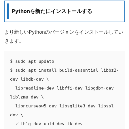
Pythonを新たにインストールする
より新しいPythonのバージョンをインストールしてい
きます。
$ sudo apt update

$ sudo apt install build-essential libbz2-
dev libdb-dev \

  libreadline-dev libffi-dev libgdbm-dev 
liblzma-dev \

  libncursesw5-dev libsqlite3-dev libssl-
dev \

  zlib1g-dev uuid-dev tk-dev