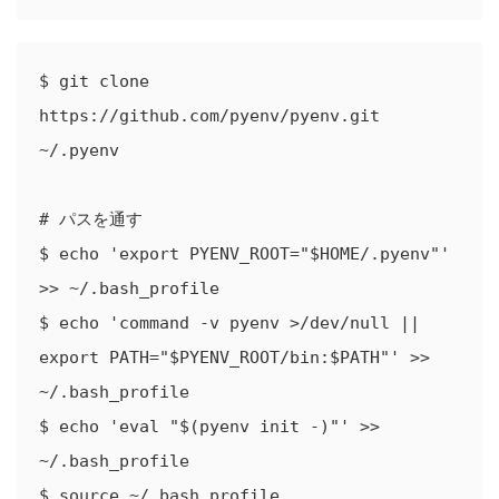
$ git clone 
https://github.com/pyenv/pyenv.git 
~/.pyenv

# パスを通す

$ echo 'export PYENV_ROOT="$HOME/.pyenv"' 
>> ~/.bash_profile

$ echo 'command -v pyenv >/dev/null || 
export PATH="$PYENV_ROOT/bin:$PATH"' >> 
~/.bash_profile

$ echo 'eval "$(pyenv init -)"' >> 
~/.bash_profile

$ source ~/.bash_profile