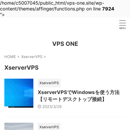
/home/c5007045/public_html/vps-one.site/wp-
content/themes/affinger/functions.php on line
7924
">
VPS ONE
HOME
>
XserverVPS
>
XserverVPS
XserverVPS
XserverVPSでWindowsを使う方法
【リモートデスクトップ接続】
2023/3/29
XserverVPS